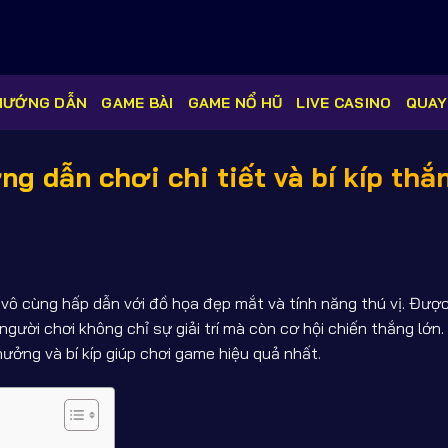
HƯỚNG DẪN
GAME BÀI
GAME NỔ HŨ
LIVE CASINO
QUAY
g dẫn chơi chi tiết và bí kíp thắ
rí vô cùng hấp dẫn với đồ họa đẹp mắt và tính năng thú vị. Đượ
gười chơi không chỉ sự giải trí mà còn cơ hội chiến thắng lớn.
ưởng và bí kíp giúp chơi game hiệu quả nhất.