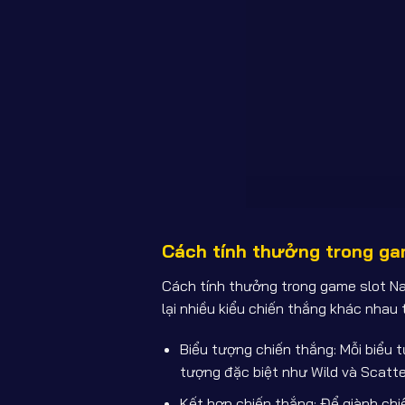
Cách tính thưởng trong ga
Cách tính thưởng trong game slot Na
lại nhiều kiểu chiến thắng khác nhau
Biểu tượng chiến thắng: Mỗi biểu t
tượng đặc biệt như Wild và Scatte
Kết hợp chiến thắng: Để giành chi