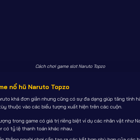
Cách chơi game slot Naruto Topzo
me nổ hũ Naruto Topzo
ruto khá đơn giản nhưng cũng có sự đa dạng giúp tăng tính h
 tùy thuộc vào các biểu tượng xuất hiện trên các cuộn.
ượng trong game có giá trị riêng biệt ví dụ các nhân vật như 
r có tỷ lệ thanh toán khác nhau.
ến thắng người chơi cần tạo ra các kết hợp phù hợp của các 