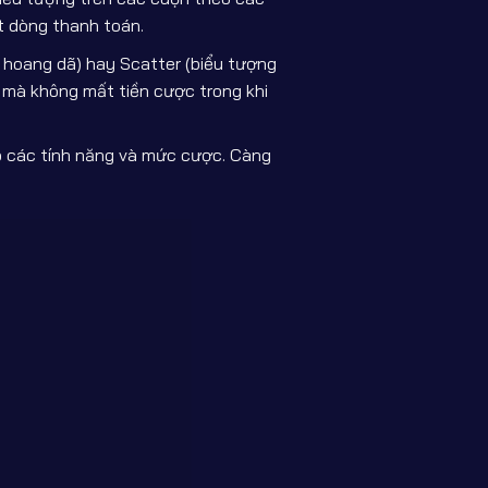
t dòng thanh toán.
g hoang dã) hay Scatter (biểu tượng
 mà không mất tiền cược trong khi
o các tính năng và mức cược. Càng