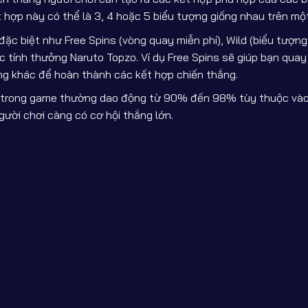
t hợp này có thể là 3, 4 hoặc 5 biểu tượng giống nhau trên mộ
 đặc biệt như Free Spins (vòng quay miễn phí), Wild (biểu tượn
 tính thưởng Naruto Topzo. Ví dụ Free Spins sẽ giúp bạn quay
ợng khác để hoàn thành các kết hợp chiến thắng.
ng trong game thường dao động từ 90% đến 98% tùy thuộc và
ười chơi càng có cơ hội thắng lớn.