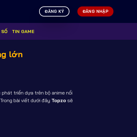
ĐĂNG NHẬP
ĐĂNG KÝ
 SỐ
TIN GAME
ng lớn
c phát triển dựa trên bộ anime nổi
 Trong bài viết dưới đây
Topzo
sẽ