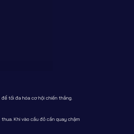
để tối đa hóa cơ hội chiến thắng.
y thua. Khi vào cầu đỏ cần quay chậm