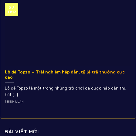
27
Th12
Lô đề Topzo – Trải nghiệm hấp dẫn, tỷ lệ trả thưởng cực
cao
Lô đề Topzo là một trong những trò chơi cá cược hấp dẫn thu
hút [...]
1 BÌNH LUẬN
BÀI VIẾT MỚI