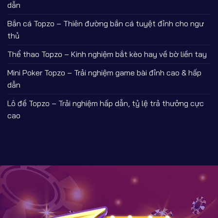
dẫn
Bắn cá Topzo – Thiên đường bắn cá tuyệt đỉnh cho ngư
thủ
Thể thao Topzo – Kinh nghiệm bắt kèo hay về bờ liền tay
Mini Poker Topzo – Trải nghiệm game bài đỉnh cao & hấp
dẫn
Lô đề Topzo – Trải nghiệm hấp dẫn, tỷ lệ trả thưởng cực
cao