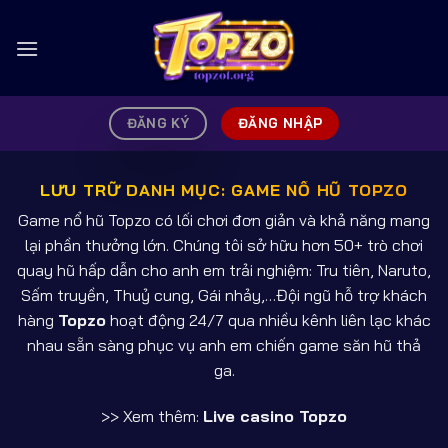
Bỏ
qua
nội
dung
ĐĂNG NHẬP
ĐĂNG KÝ
LƯU TRỮ DANH MỤC:
GAME NỔ HŨ TOPZO
Game nổ hũ Topzo có lối chơi đơn giản và khả năng mang
lại phần thưởng lớn. Chúng tôi sở hữu hơn 50+ trò chơi
quay hũ hấp dẫn cho anh em trải nghiệm: Tru tiên, Naruto,
Sấm truyền, Thuỷ cung, Gái nhảy,…Đội ngũ hỗ trợ khách
hàng
Topzo
hoạt động 24/7 qua nhiều kênh liên lạc khác
nhau sẵn sàng phục vụ anh em chiến game săn hũ thả
ga.
>> Xem thêm:
Live casino Topzo