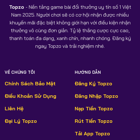
Topzo
- Nền tảng game bài đổi thưởng uy tín số 1 Việt
Nam 2025. Người chơi sẽ có cơ hội nhận được nhiều
khuyến mãi đặc biệt không giới hạn với điều kiện nhận
thưởng vô cùng đơn giản. Tỷ lệ thắng cược cực cao,
thanh toán đa dạng, xanh chín, nhanh chóng. Đăng ký
ngay Topzo và trải nghiệm nhé.
VỀ CHÚNG TÔI
HƯỚNG DẪN
Chính Sách Bảo Mật
Đăng Ký Topzo
Điều Khoản Sử Dụng
Đăng Nhập Topzo
Liên Hệ
Nạp Tiền Topzo
Đại Lý Topzo
Rút Tiền Topzo
Tải App Topzo