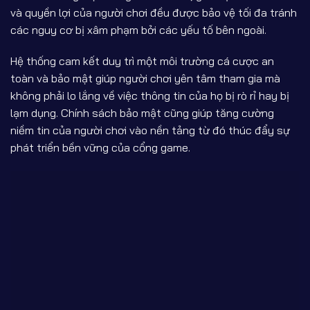
và quyền lợi của người chơi đều được bảo vệ tối đa tránh
các nguy cơ bị xâm phạm bởi các yếu tố bên ngoài.
Hệ thống cam kết duy trì một môi trường cá cược an
toàn và bảo mật giúp người chơi yên tâm tham gia mà
không phải lo lắng về việc thông tin của họ bị rò rỉ hay bị
lạm dụng. Chính sách bảo mật cũng giúp tăng cường
niềm tin của người chơi vào nền tảng từ đó thúc đẩy sự
phát triển bền vững của cổng game.