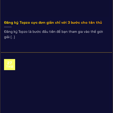
Đăng ký Topzo cực đơn giản chỉ với 3 bước cho tân thủ
Đăng ký Topzo là bước đầu tiên để bạn tham gia vào thế giới
giải [...]
27
Th12