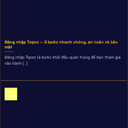
Đăng nhập Topzo – 3 bước nhanh chóng, an toàn và bảo
mật
Đăng nhập Topzo là bước khởi đầu quan trọng để bạn tham gia
vào hành [...]
27
Th12