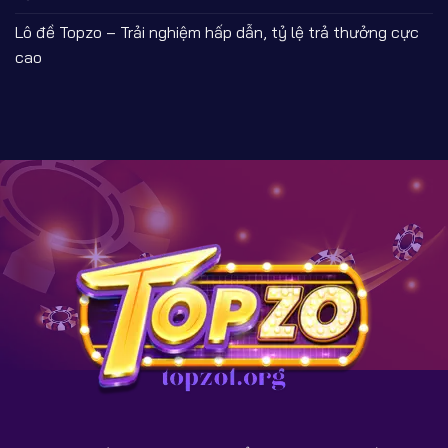
Lô đề Topzo – Trải nghiệm hấp dẫn, tỷ lệ trả thưởng cực
cao