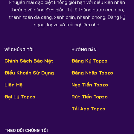
khuyến mãi đặc biệt không giới hạn với điều kiện nhận
thưởng vô cùng đơn giản. Tỷ lệ thắng cược cực cao,
thanh toán đa dạng, xanh chín, nhanh chóng. Đăng ký
ngay Topzo và trải nghiệm nhé.
VỀ CHÚNG TÔI
HƯỚNG DẪN
Chính Sách Bảo Mật
Đăng Ký Topzo
Điều Khoản Sử Dụng
Đăng Nhập Topzo
Liên Hệ
Nạp Tiền Topzo
Đại Lý Topzo
Rút Tiền Topzo
Tải App Topzo
THEO DÕI CHÚNG TÔI