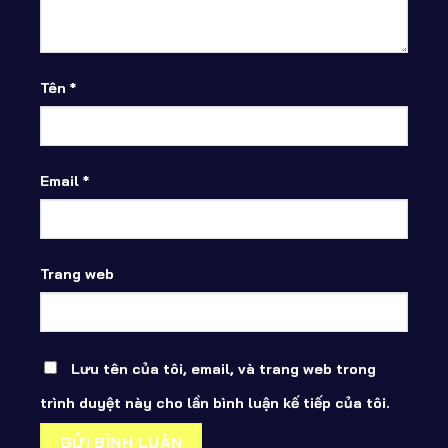
Tên
*
Email
*
Trang web
Lưu tên của tôi, email, và trang web trong
trình duyệt này cho lần bình luận kế tiếp của tôi.