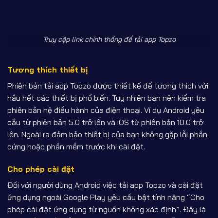
Truy cập link chính thống để tải app Topzo
Tương thích thiết bị
Phiên bản tải app Topzo được thiết kế để tương thích với
hầu hết các thiết bị phổ biến. Tuy nhiên bạn nên kiểm tra
phiên bản hệ điều hành của điện thoại. Ví dụ Android yêu
cầu từ phiên bản 5.0 trở lên và iOS từ phiên bản 10.0 trở
lên. Ngoài ra đảm bảo thiết bị của bạn không gặp lỗi phần
cứng hoặc phần mềm trước khi cài đặt.
Cho phép cài đặt
Đối với người dùng Android việc tải app Topzo và cài đặt
ứng dụng ngoài Google Play yêu cầu bật tính năng “Cho
phép cài đặt ứng dụng từ nguồn không xác định”. Đây là