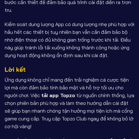
bước cần thiết để đảm bảo quá trình cài đặt diễn ra trơn
tru.
Kiểm soát dung lượng App có dung lượng nhẹ phù hợp với
hầu hết các thiết bị tuy nhiên bạn vẫn cần đảm bảo bộ
nhớ điện thoại có đủ không gian trống trước khi tải. Điều
này giúp tránh lỗi tải xuống không thành công hoặc ứng
dụng hoạt động không ổn định sau khi cài đặt.
Lời kết
Ứng dụng không chỉ mang đến trải nghiệm cá cược tiện
lợi mà còn đảm bảo tính bảo mật và hỗ trợ tối ưu cho
người chơi. Việc
tải app Topzo
từ nguồn chính thống, lựa
chọn phiên bản phù hợp và làm theo hướng dẫn cài đặt
sẽ giúp bạn nhanh chóng tận hưởng mọi tiện ích mà cổng
game cung cấp. Truy cập Topzo Club ngay để không bỏ lỡ
cơ hội vàng!