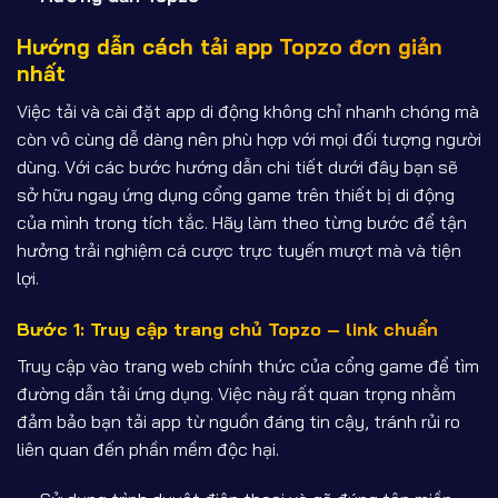
Hướng dẫn cách tải app Topzo đơn giản
nhất
Việc tải và cài đặt app di động không chỉ nhanh chóng mà
còn vô cùng dễ dàng nên phù hợp với mọi đối tượng người
dùng. Với các bước hướng dẫn chi tiết dưới đây bạn sẽ
sở hữu ngay ứng dụng cổng game trên thiết bị di động
của mình trong tích tắc. Hãy làm theo từng bước để tận
hưởng trải nghiệm cá cược trực tuyến mượt mà và tiện
lợi.
Bước 1: Truy cập trang chủ Topzo – link chuẩn
Truy cập vào trang web chính thức của cổng game để tìm
đường dẫn tải ứng dụng. Việc này rất quan trọng nhằm
đảm bảo bạn tải app từ nguồn đáng tin cậy, tránh rủi ro
liên quan đến phần mềm độc hại.