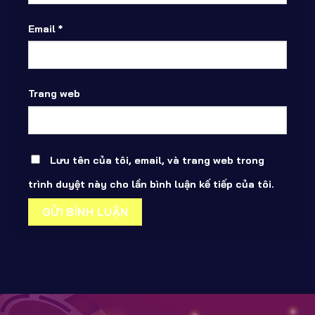
Email
*
Trang web
Lưu tên của tôi, email, và trang web trong
trình duyệt này cho lần bình luận kế tiếp của tôi.