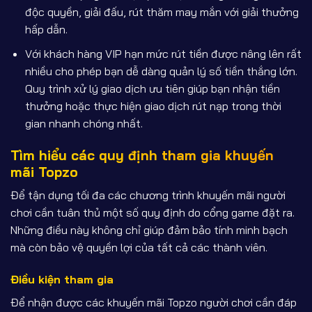
độc quyền, giải đấu, rút thăm may mắn với giải thưởng
hấp dẫn.
Với khách hàng VIP hạn mức rút tiền được nâng lên rất
nhiều cho phép bạn dễ dàng quản lý số tiền thắng lớn.
Quy trình xử lý giao dịch ưu tiên giúp bạn nhận tiền
thưởng hoặc thực hiện giao dịch rút nạp trong thời
gian nhanh chóng nhất.
Tìm hiểu các quy định tham gia khuyến
mãi Topzo
Để tận dụng tối đa các chương trình khuyến mãi người
chơi cần tuân thủ một số quy định do cổng game đặt ra.
Những điều này không chỉ giúp đảm bảo tính minh bạch
mà còn bảo vệ quyền lợi của tất cả các thành viên.
Điều kiện tham gia
Để nhận được các khuyến mãi Topzo người chơi cần đáp