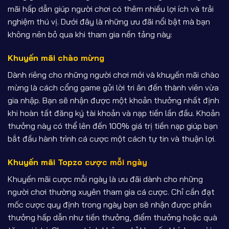
mãi hấp dẫn giúp người chơi có thêm nhiều lợi ích và trải
nghiệm thú vị. Dưới đây là những ưu đãi nổi bật mà bạn
không nên bỏ qua khi tham gia nền tảng này:
Khuyến mãi chào mừng
Dành riêng cho những người chơi mới và khuyến mãi chào
mừng là cách cổng game gửi lời tri ân đến thành viên vừa
gia nhập. Bạn sẽ nhận được một khoản thưởng nhất định
khi hoàn tất đăng ký tài khoản và nạp tiền lần đầu. Khoản
thưởng này có thể lên đến 100% giá trị tiền nạp giúp bạn
bắt đầu hành trình cá cược một cách tự tin và thuận lợi.
Khuyến mãi Topzo cược mỗi ngày
Khuyến mãi cược mỗi ngày là ưu đãi dành cho những
người chơi thường xuyên tham gia cá cược. Chỉ cần đạt
mốc cược quy định trong ngày bạn sẽ nhận được phần
thưởng hấp dẫn như tiền thưởng, điểm thưởng hoặc quà