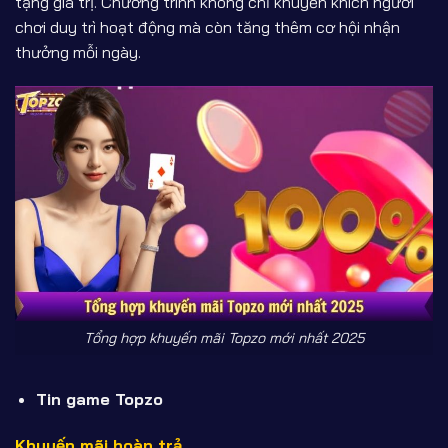
tặng giá trị. Chương trình không chỉ khuyến khích người
chơi duy trì hoạt động mà còn tăng thêm cơ hội nhận
thưởng mỗi ngày.
Tổng hợp khuyến mãi Topzo mới nhất 2025
Tin game Topzo
Khuyến mãi hoàn trả