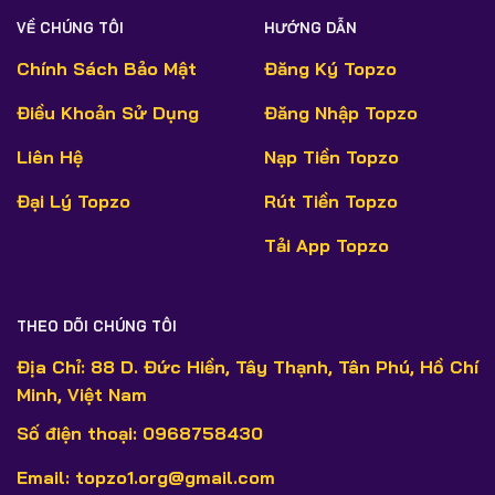
VỀ CHÚNG TÔI
HƯỚNG DẪN
Chính Sách Bảo Mật
Đăng Ký Topzo
Điều Khoản Sử Dụng
Đăng Nhập Topzo
Liên Hệ
Nạp Tiền Topzo
Đại Lý Topzo
Rút Tiền Topzo
Tải App Topzo
THEO DÕI CHÚNG TÔI
Địa Chỉ: 88 D. Đức Hiền, Tây Thạnh, Tân Phú, Hồ Chí
Minh, Việt Nam
Số điện thoại: 0968758430
Email:
topzo1.org@gmail.com