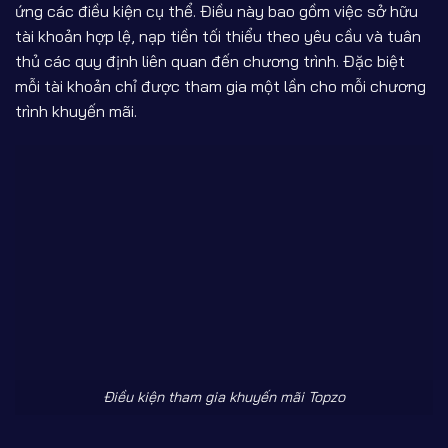
ứng các điều kiện cụ thể. Điều này bao gồm việc sở hữu
tài khoản hợp lệ, nạp tiền tối thiểu theo yêu cầu và tuân
thủ các quy định liên quan đến chương trình. Đặc biệt
mỗi tài khoản chỉ được tham gia một lần cho mỗi chương
trình khuyến mãi.
Điều kiện tham gia khuyến mãi Topzo